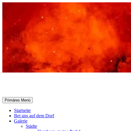
Zum
Inhalt
springen
Selle-Online.de
Suchen
Primäres Menü
Startseite
Bei uns auf dem Dorf
Galerie
Städte