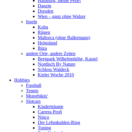
Hamburg, meine Perle!
Danzig
Dresden
Wien – ganz ohne Walzer
Inseln
Kuba
Rügen
Mallorca (ohne Ballermann)
Helgoland
Ibiza
andere Orte, andere Zeiten
Bergpark Wilhelmshöhe, Kassel
Nordisch By Nature
Schloss Waldeck
Kieler Woche 2010
Hobbies
Fussball
Tennis
Motorbikin‘
Slotcars
Kinderträume
Carrera Profi
Ninco
Der Lehmkuhlen-Ring
Tuning