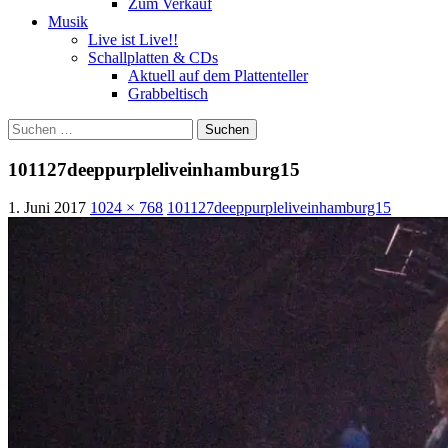
Zum Verkauf
Musik
Live ist Live!!
Schallplatten & CDs
Aktuell auf dem Plattenteller
Grabbeltisch
Suchen
nach:
101127deeppurpleliveinhamburg15
1. Juni 2017
1024 × 768
101127deeppurpleliveinhamburg15