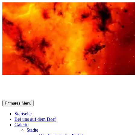
Zum
Inhalt
springen
Selle-Online.de
Suchen
Primäres Menü
Startseite
Bei uns auf dem Dorf
Galerie
Städte