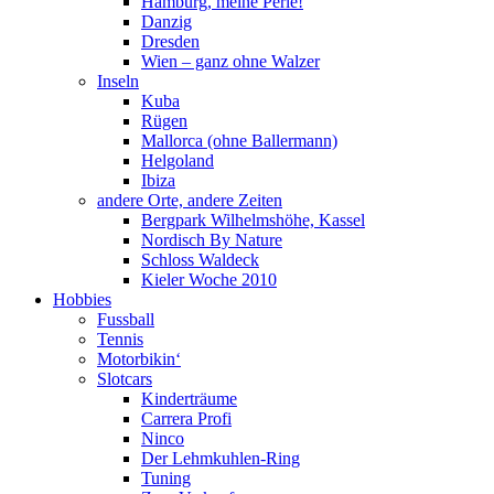
Hamburg, meine Perle!
Danzig
Dresden
Wien – ganz ohne Walzer
Inseln
Kuba
Rügen
Mallorca (ohne Ballermann)
Helgoland
Ibiza
andere Orte, andere Zeiten
Bergpark Wilhelmshöhe, Kassel
Nordisch By Nature
Schloss Waldeck
Kieler Woche 2010
Hobbies
Fussball
Tennis
Motorbikin‘
Slotcars
Kinderträume
Carrera Profi
Ninco
Der Lehmkuhlen-Ring
Tuning