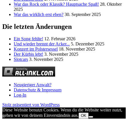
War das Rock oder Klassik? Hauptsache Spaß!
28. Oktober
2025
War das wirklich erst eben?
30. September 2025
Die letzten Änderungen
Ein Song fehlte!
12. Februar 2026
Und wieder brennt der Acker...
5. Dezember 2025
Konzert im Polstersessel
18. November 2025
Der Kürbis lebt!
3. November 2025
Slotcars
3. November 2025
Neugieriger Anwalt?
Datenschutz & Impressum
Log-In
Stolz präsentiert von WordPress
Diese Website benutzt Cookies. Wenn du die Website weiter nutzt,
gehen wir von deinem Einverständnis aus.
OK