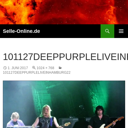
Zum
Inhalt
springen
Suchen
Selle-Online.de
PRIMÄR
MENÜ
101127DEEPPURPLELIVEI
1. JUNI 2017
1024 × 768
101127DEEPPURPLELIVEINHAMBURG22