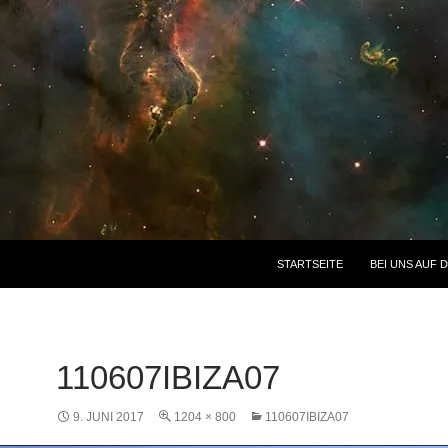
STARTSEITE
BEI UNS AUF 
110607IBIZA07
9. JUNI 2017
1204 × 800
110607IBIZA07