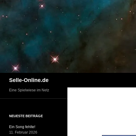
Zum
Inhalt
springen
Suchen
Selle-Online.de
Eine Spielwiese im Netz
NEUESTE BEITRÄGE
Ein Song fehlte!
11. Februar 2026