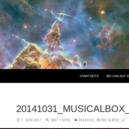
STARTSEITE
BEI UNS AUF 
20141031_MUSICALBOX
3. JUNI 2017
1867 × 1050
20141031_MUSICALBOX_12