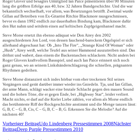
Roger Glover und besagtes Urmitglied Ian Paice präsentieren über 90 Minuten
lang die größten Erfolge aus 40, bzw. 32 Jahren Bandgeschichte. Und die war
bekanntlich wechselhaft, vor allem, was Besetzungen betrifft. Zweimal wurde
Gillan auf Betreiben von Ex-Gitarrist Ritchie Blackmore rausgeschmissen,
bevor es dann 1992 endlich zur dauerhaften Bindung kam, Blackmore dafür
den Hut nahm und seitdem einen auf keltischen Zupfgeigenhansel macht.
Steve Morse ersetzt ihn ebenso adäquat wie Don Airey den 2002
ausgeschiedenen Jon Lord, von dessen fauchend-barockem Orgelspiel er sich
allerhand abgeschaut hat: Ob „Into The Fire“, „Strange Kind Of Woman“ oder
„Hush“, Airey weiß, welche Teufel aus seiner Hammond auszutreiben sind. Das
dröhnt und wabert, dass einem die Backentaschen schlackern. Nicht anders bei
Roger Glovers kraftvollem Bassspiel, und auch Ian Paice erinnert sich noch
ganz genau, wo an seinem Linkshänderschlagzeug die schnellen, prägnanten
Rhythmen gedeihen.
Steve Morse distanziert sich indes hörbar vom eher trockenen Stil seines
Vorgängers und gerät darüber immer wieder ins Gniedeln. Tja, und Ian Gillan,
der arme Mann, schlägt wacker eine brutale Schlacht gegen den mauen Sound
und die hohen Töne, die er gegen Ende, bei „Highway Star“, leider verliert.
Macht nichts, er darf auf die Kieler Liebe zählen, vor allem als Morse endlich
das berühmteste Riff der Rockgeschichte anstimmt und die Menge tanzen lässt:
G, B, C – G, B, Cis, C – G, B, C – B, G. Erkennen Sie die Melodie? Auf die
nächsten 40!
Beitragsnavigation
Vorheriger Beitrag
Udo Lindenberg Pressestimmen 2008
Nächster
Beitrag
Deep Purple Pressestimmen 2010