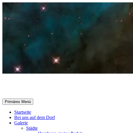
Zum
Inhalt
springen
Selle-Online.de
Suchen
Primäres Menü
Startseite
Bei uns auf dem Dorf
Galerie
Städte