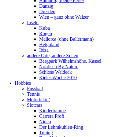
Hamburg, meine Perle!
Danzig
Dresden
Wien – ganz ohne Walzer
Inseln
Kuba
Rügen
Mallorca (ohne Ballermann)
Helgoland
Ibiza
andere Orte, andere Zeiten
Bergpark Wilhelmshöhe, Kassel
Nordisch By Nature
Schloss Waldeck
Kieler Woche 2010
Hobbies
Fussball
Tennis
Motorbikin‘
Slotcars
Kinderträume
Carrera Profi
Ninco
Der Lehmkuhlen-Ring
Tuning