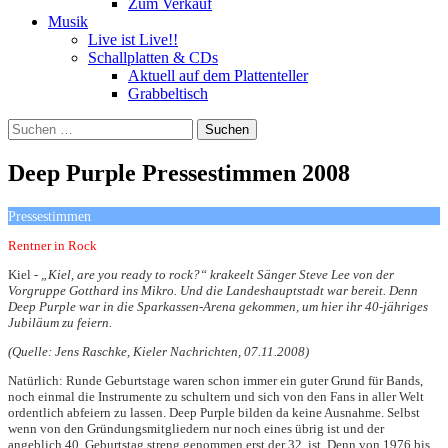
Zum Verkauf
Musik
Live ist Live!!
Schallplatten & CDs
Aktuell auf dem Plattenteller
Grabbeltisch
Suchen
nach:
Deep Purple Pressestimmen 2008
Pressestimmen
Rentner in Rock
Kiel -
„Kiel, are you ready to rock?“ krakeelt Sänger Steve Lee von der
Vorgruppe Gotthard ins Mikro. Und die Landeshauptstadt war bereit. Denn
Deep Purple war in die Sparkassen-Arena gekommen, um hier ihr 40-jähriges
Jubiläum zu feiern.
(Quelle: Jens Raschke, Kieler Nachrichten, 07.11.2008)
Natürlich: Runde Geburtstage waren schon immer ein guter Grund für Bands,
noch einmal die Instrumente zu schultern und sich von den Fans in aller Welt
ordentlich abfeiern zu lassen. Deep Purple bilden da keine Ausnahme. Selbst
wenn von den Gründungsmitgliedern nur noch eines übrig ist und der
angeblich 40. Geburtstag streng genommen erst der 32. ist. Denn von 1976 bis