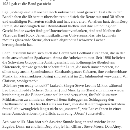
1984 gab es die Band gar nicht.
Egal, solange es die Knochen noch mitmachen, wird gerockt. Fast alle in der
Band haben die 60 bereits überschritten und sich die Rente mit rund 30 Alben
und unzähligen Konzerten ehrlich und hart erarbeitet. Vor allem hart, denn Deep
Purple, die ursprünglich mal Roundabout hießen und ihre Gründung der
Geschäftsidee zweier findiger Unternehmer verdanken, sind und bleiben die
Väter des Hard Rock. Jenes musikalischen Universums, das wie kaum ein
zweites glänzende Sterne, aber auch abgrundtief schwarze Löcher
hervorgebracht hat.
Eher Letzterem lassen sich auch die Herren von Gotthard zurechnen, die in der
nicht ausverkauften Sparkassen-Arena die Anheizer mimen. Seit 1990 beliefert
die Schweizer Gruppe ihre Anhängerschaft mit hoffnungslos überholtem
Klötenrock, der wie gemacht scheint für Leute, die noch immer meinen, sie
sähen sexy aus in Spandexhosen. Gotthards ganzes Gebaren, ihre vorhersehbare
Musik, ihr käsemaukiges Posing sind zutiefst im 21. Jahrhundert verwurzelt. Vor
Christus, wohlgemerkt.
„Kiel, are you ready to rock?“ krakeelt Sänger Steve Lee ins Mikro, während
Leo Leoni, Freddy Scherer (Gitarren) und Marc Lynn (Bass) sich immer wieder
breitbeinig an die Bühnenkante stellen und versuchen, ihr Publikum zum
Mitklatschen zu animieren, derweil Hena Habegger am Schlagzeug den
Rhythmus bolzt. Das fruchtet stets nur kurz, aber die Kieler reagieren trotzdem
freundlich; wenngleich längst nicht so „oscarreif“, wie Lee es ihnen in einer
seiner Anmoderationen (natürlich: zum Song „Oscar“) unterstellt.
Ach, was soll's. Man hört sich das eine Stunde lang an und möchte keine
Zugabe. Dann, na endlich, Deep Purple! Ian Gillan , Steve Morse, Don Airey,