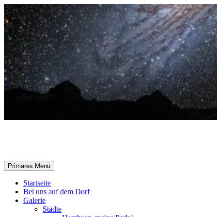
Zum
Inhalt
springen
Selle-Online.de
Suchen
Primäres Menü
Startseite
Bei uns auf dem Dorf
Galerie
Städte