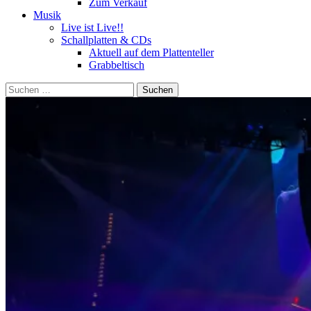
Zum Verkauf
Musik
Live ist Live!!
Schallplatten & CDs
Aktuell auf dem Plattenteller
Grabbeltisch
Suchen
nach: