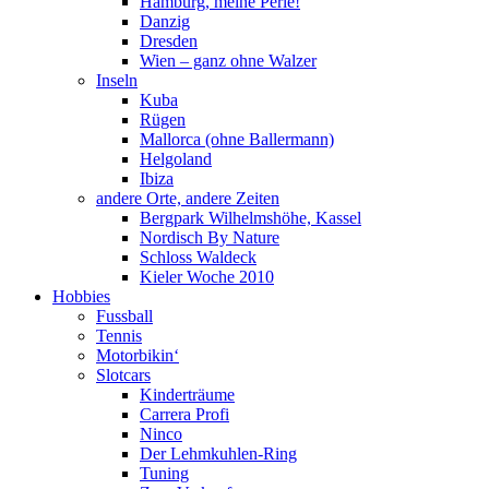
Hamburg, meine Perle!
Danzig
Dresden
Wien – ganz ohne Walzer
Inseln
Kuba
Rügen
Mallorca (ohne Ballermann)
Helgoland
Ibiza
andere Orte, andere Zeiten
Bergpark Wilhelmshöhe, Kassel
Nordisch By Nature
Schloss Waldeck
Kieler Woche 2010
Hobbies
Fussball
Tennis
Motorbikin‘
Slotcars
Kinderträume
Carrera Profi
Ninco
Der Lehmkuhlen-Ring
Tuning