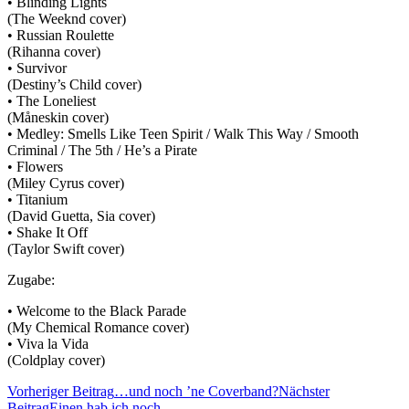
• Blinding Lights
(The Weeknd cover)
• Russian Roulette
(Rihanna cover)
• Survivor
(Destiny’s Child cover)
• The Loneliest
(Måneskin cover)
• Medley: Smells Like Teen Spirit / Walk This Way / Smooth
Criminal / The 5th / He’s a Pirate
• Flowers
(Miley Cyrus cover)
• Titanium
(David Guetta, Sia cover)
• Shake It Off
(Taylor Swift cover)
Zugabe:
• Welcome to the Black Parade
(My Chemical Romance cover)
• Viva la Vida
(Coldplay cover)
Beitragsnavigation
Vorheriger Beitrag
…und noch ’ne Coverband?
Nächster
Beitrag
Einen hab ich noch…