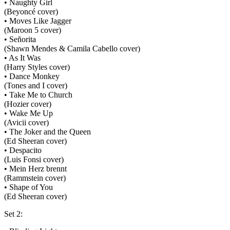
• Naughty Girl
(Beyoncé cover)
• Moves Like Jagger
(Maroon 5 cover)
• Señorita
(Shawn Mendes & Camila Cabello cover)
• As It Was
(Harry Styles cover)
• Dance Monkey
(Tones and I cover)
• Take Me to Church
(Hozier cover)
• Wake Me Up
(Avicii cover)
• The Joker and the Queen
(Ed Sheeran cover)
• Despacito
(Luis Fonsi cover)
• Mein Herz brennt
(Rammstein cover)
• Shape of You
(Ed Sheeran cover)
Set 2: