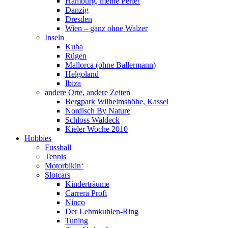
Hamburg, meine Perle!
Danzig
Dresden
Wien – ganz ohne Walzer
Inseln
Kuba
Rügen
Mallorca (ohne Ballermann)
Helgoland
Ibiza
andere Orte, andere Zeiten
Bergpark Wilhelmshöhe, Kassel
Nordisch By Nature
Schloss Waldeck
Kieler Woche 2010
Hobbies
Fussball
Tennis
Motorbikin‘
Slotcars
Kinderträume
Carrera Profi
Ninco
Der Lehmkuhlen-Ring
Tuning