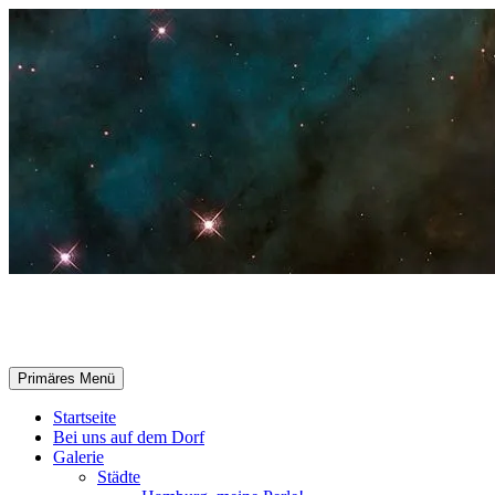
Zum
Inhalt
springen
Selle-Online.de
Suchen
Primäres Menü
Startseite
Bei uns auf dem Dorf
Galerie
Städte