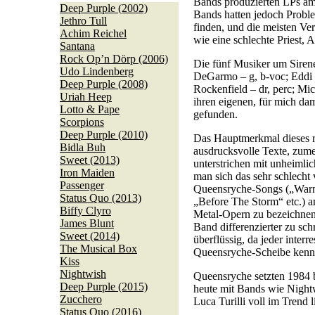
Bands produzierten LPs am 
Deep Purple (2002)
Bands hatten jedoch Proble
Jethro Tull
finden, und die meisten Ve
Achim Reichel
wie eine schlechte Priest,
Santana
Rock Op’n Dörp (2006)
Die fünf Musiker um Sirene
Udo Lindenberg
DeGarmo – g, b-voc; Eddi J
Deep Purple (2008)
Rockenfield – dr, perc; Mic
Uriah Heep
ihren eigenen, für mich da
Lotto & Pape
gefunden.
Scorpions
Deep Purple (2010)
Das Hauptmerkmal dieses r
Bidla Buh
ausdrucksvolle Texte, zume
Sweet (2013)
unterstrichen mit unheiml
Iron Maiden
man sich das sehr schlecht 
Passenger
Queensryche-Songs („Warn
Status Quo (2013)
„Before The Storm“ etc.) a
Biffy Clyro
Metal-Opern zu bezeichnen.
James Blunt
Band differenzierter zu schr
Sweet (2014)
überflüssig, da jeder inter
The Musical Box
Queensryche-Scheibe kenn
Kiss
Nightwish
Queensryche setzten 1984 
Deep Purple (2015)
heute mit Bands wie Night
Zucchero
Luca Turilli voll im Trend l
Status Quo (2016)