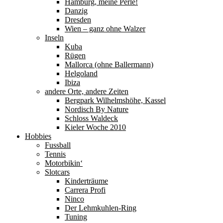
Hamburg, meine Perle!
Danzig
Dresden
Wien – ganz ohne Walzer
Inseln
Kuba
Rügen
Mallorca (ohne Ballermann)
Helgoland
Ibiza
andere Orte, andere Zeiten
Bergpark Wilhelmshöhe, Kassel
Nordisch By Nature
Schloss Waldeck
Kieler Woche 2010
Hobbies
Fussball
Tennis
Motorbikin‘
Slotcars
Kinderträume
Carrera Profi
Ninco
Der Lehmkuhlen-Ring
Tuning