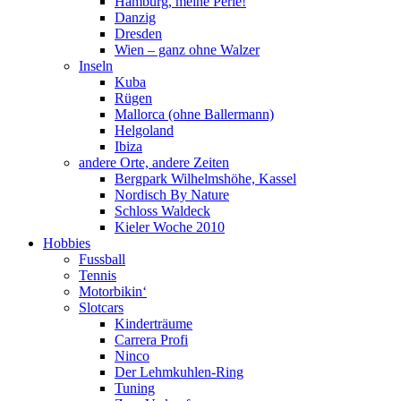
Hamburg, meine Perle!
Danzig
Dresden
Wien – ganz ohne Walzer
Inseln
Kuba
Rügen
Mallorca (ohne Ballermann)
Helgoland
Ibiza
andere Orte, andere Zeiten
Bergpark Wilhelmshöhe, Kassel
Nordisch By Nature
Schloss Waldeck
Kieler Woche 2010
Hobbies
Fussball
Tennis
Motorbikin‘
Slotcars
Kinderträume
Carrera Profi
Ninco
Der Lehmkuhlen-Ring
Tuning