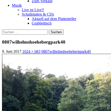
Zum Verkauf
Musik
Live ist Live!!
Schallplatten & CDs
Aktuell auf dem Plattenteller
Grabbeltisch
Suchen
nach:
0807wilhelmshoehebergpark40
9. Juni 2017
1024 × 683
0807wilhelmshoehebergpark40