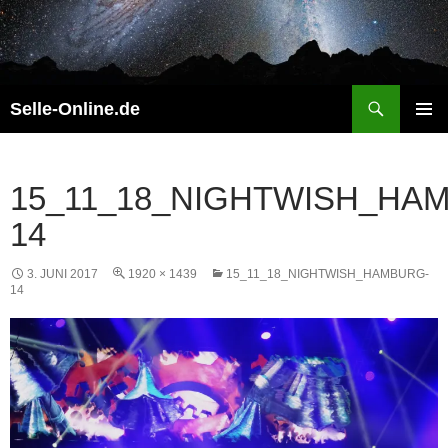
Zum
Inhalt
springen
Suchen
Selle-Online.de
PRIMÄR
MENÜ
15_11_18_NIGHTWISH_HA
14
3. JUNI 2017
1920 × 1439
15_11_18_NIGHTWISH_HAMBURG-
14