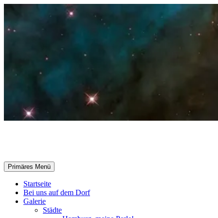
Zum
Inhalt
springen
Selle-Online.de
Suchen
Primäres Menü
Startseite
Bei uns auf dem Dorf
Galerie
Städte