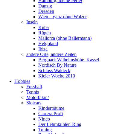
Hamburg, meine Perle!
Danzig
Dresden
Wien – ganz ohne Walzer
Inseln
Kuba
Rügen
Mallorca (ohne Ballermann)
Helgoland
Ibiza
andere Orte, andere Zeiten
Bergpark Wilhelmshöhe, Kassel
Nordisch By Nature
Schloss Waldeck
Kieler Woche 2010
Hobbies
Fussball
Tennis
Motorbikin‘
Slotcars
Kinderträume
Carrera Profi
Ninco
Der Lehmkuhlen-Ring
Tuning