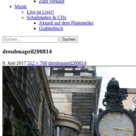
Zum Verkauf
Musik
Live ist Live!!
Schallplatten & CDs
Aktuell auf dem Plattenteller
Grabbeltisch
Suchen
nach:
dresdenapril200814
9. Juni 2017
512 × 768
dresdenapril200814