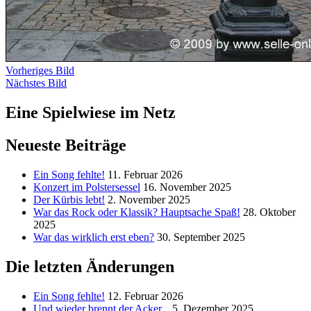
Vorheriges Bild
Nächstes Bild
Eine Spielwiese im Netz
Neueste Beiträge
Ein Song fehlte!
11. Februar 2026
Konzert im Polstersessel
16. November 2025
Der Kürbis lebt!
2. November 2025
War das Rock oder Klassik? Hauptsache Spaß!
28. Oktober
2025
War das wirklich erst eben?
30. September 2025
Die letzten Änderungen
Ein Song fehlte!
12. Februar 2026
Und wieder brennt der Acker...
5. Dezember 2025