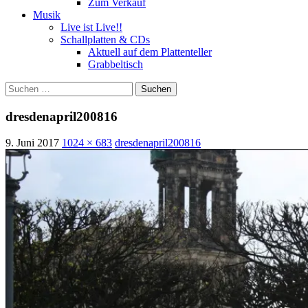
Zum Verkauf
Musik
Live ist Live!!
Schallplatten & CDs
Aktuell auf dem Plattenteller
Grabbeltisch
Suchen
nach:
dresdenapril200816
9. Juni 2017
1024 × 683
dresdenapril200816