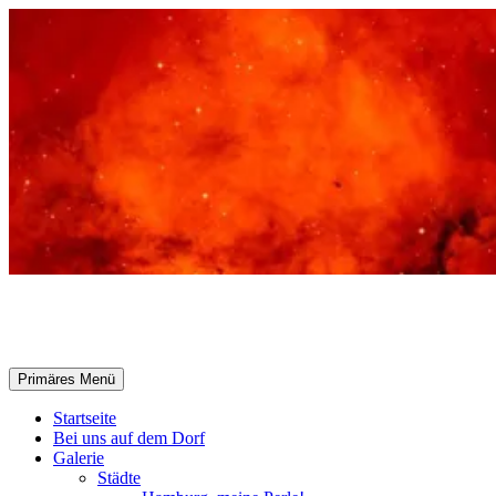
Zum
Inhalt
springen
Selle-Online.de
Suchen
Primäres Menü
Startseite
Bei uns auf dem Dorf
Galerie
Städte