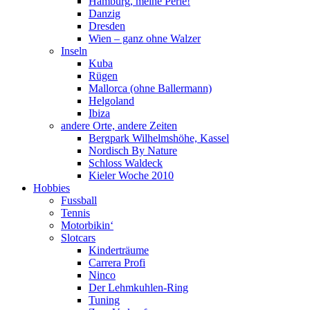
Hamburg, meine Perle!
Danzig
Dresden
Wien – ganz ohne Walzer
Inseln
Kuba
Rügen
Mallorca (ohne Ballermann)
Helgoland
Ibiza
andere Orte, andere Zeiten
Bergpark Wilhelmshöhe, Kassel
Nordisch By Nature
Schloss Waldeck
Kieler Woche 2010
Hobbies
Fussball
Tennis
Motorbikin‘
Slotcars
Kinderträume
Carrera Profi
Ninco
Der Lehmkuhlen-Ring
Tuning