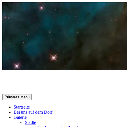
Zum
Inhalt
springen
Selle-Online.de
Suchen
Primäres Menü
Startseite
Bei uns auf dem Dorf
Galerie
Städte