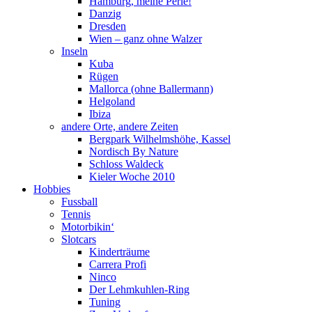
Hamburg, meine Perle!
Danzig
Dresden
Wien – ganz ohne Walzer
Inseln
Kuba
Rügen
Mallorca (ohne Ballermann)
Helgoland
Ibiza
andere Orte, andere Zeiten
Bergpark Wilhelmshöhe, Kassel
Nordisch By Nature
Schloss Waldeck
Kieler Woche 2010
Hobbies
Fussball
Tennis
Motorbikin‘
Slotcars
Kinderträume
Carrera Profi
Ninco
Der Lehmkuhlen-Ring
Tuning