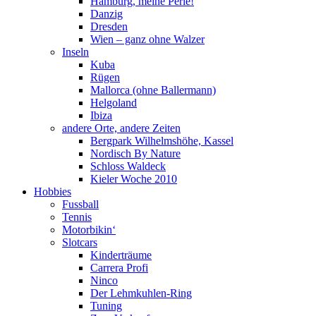
Hamburg, meine Perle!
Danzig
Dresden
Wien – ganz ohne Walzer
Inseln
Kuba
Rügen
Mallorca (ohne Ballermann)
Helgoland
Ibiza
andere Orte, andere Zeiten
Bergpark Wilhelmshöhe, Kassel
Nordisch By Nature
Schloss Waldeck
Kieler Woche 2010
Hobbies
Fussball
Tennis
Motorbikin‘
Slotcars
Kinderträume
Carrera Profi
Ninco
Der Lehmkuhlen-Ring
Tuning