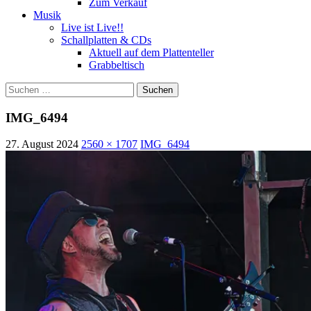
Zum Verkauf
Musik
Live ist Live!!
Schallplatten & CDs
Aktuell auf dem Plattenteller
Grabbeltisch
Suchen
nach:
IMG_6494
27. August 2024
2560 × 1707
IMG_6494