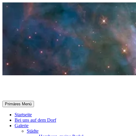
Zum
Inhalt
springen
Selle-Online.de
Suchen
Primäres Menü
Startseite
Bei uns auf dem Dorf
Galerie
Städte