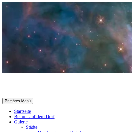
Zum
Inhalt
springen
Selle-Online.de
Suchen
Primäres Menü
Startseite
Bei uns auf dem Dorf
Galerie
Städte