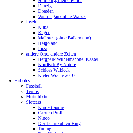
Hamburg, meine Perle!
Danzig
Dresden
Wien – ganz ohne Walzer
Inseln
Kuba
Rügen
Mallorca (ohne Ballermann)
Helgoland
Ibiza
andere Orte, andere Zeiten
Bergpark Wilhelmshöhe, Kassel
Nordisch By Nature
Schloss Waldeck
Kieler Woche 2010
Hobbies
Fussball
Tennis
Motorbikin‘
Slotcars
Kinderträume
Carrera Profi
Ninco
Der Lehmkuhlen-Ring
Tuning