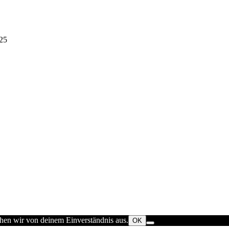
25
ehen wir von deinem Einverständnis aus.
OK