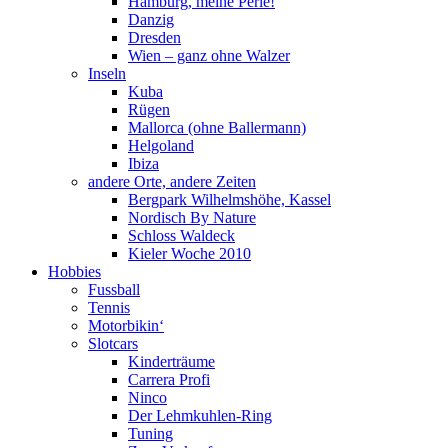
Hamburg, meine Perle!
Danzig
Dresden
Wien – ganz ohne Walzer
Inseln
Kuba
Rügen
Mallorca (ohne Ballermann)
Helgoland
Ibiza
andere Orte, andere Zeiten
Bergpark Wilhelmshöhe, Kassel
Nordisch By Nature
Schloss Waldeck
Kieler Woche 2010
Hobbies
Fussball
Tennis
Motorbikin‘
Slotcars
Kinderträume
Carrera Profi
Ninco
Der Lehmkuhlen-Ring
Tuning