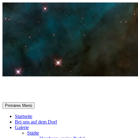
Zum
Inhalt
springen
Selle-Online.de
Suchen
Primäres Menü
Startseite
Bei uns auf dem Dorf
Galerie
Städte