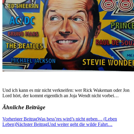
Und ich kann es mir nicht verkneifen: wer Rick Wakeman oder Jon
Lord hört, der kommt eigentlich an Joja Wendt nicht vorbei…
Ähnliche Beiträge
Beitragsnavigation
Vorheriger Beitrag
Was bess’res wird’s nicht geben… (Leben
Leben)
Nächster Beitrag
Und weiter geht die wilde Fahrt…