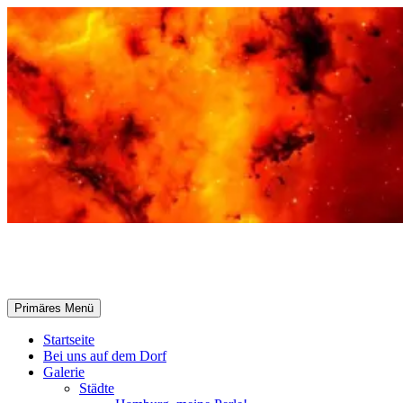
Zum
Inhalt
springen
Selle-Online.de
Suchen
Primäres Menü
Startseite
Bei uns auf dem Dorf
Galerie
Städte