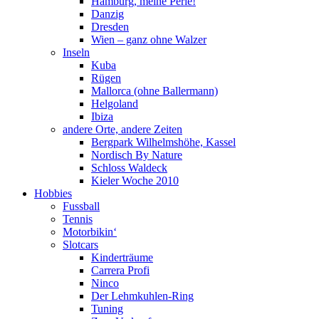
Hamburg, meine Perle!
Danzig
Dresden
Wien – ganz ohne Walzer
Inseln
Kuba
Rügen
Mallorca (ohne Ballermann)
Helgoland
Ibiza
andere Orte, andere Zeiten
Bergpark Wilhelmshöhe, Kassel
Nordisch By Nature
Schloss Waldeck
Kieler Woche 2010
Hobbies
Fussball
Tennis
Motorbikin‘
Slotcars
Kinderträume
Carrera Profi
Ninco
Der Lehmkuhlen-Ring
Tuning