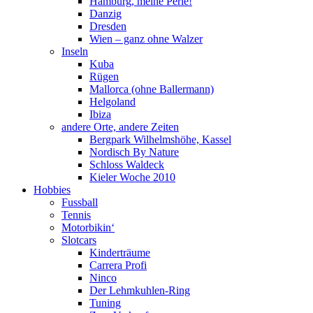
Hamburg, meine Perle!
Danzig
Dresden
Wien – ganz ohne Walzer
Inseln
Kuba
Rügen
Mallorca (ohne Ballermann)
Helgoland
Ibiza
andere Orte, andere Zeiten
Bergpark Wilhelmshöhe, Kassel
Nordisch By Nature
Schloss Waldeck
Kieler Woche 2010
Hobbies
Fussball
Tennis
Motorbikin‘
Slotcars
Kinderträume
Carrera Profi
Ninco
Der Lehmkuhlen-Ring
Tuning