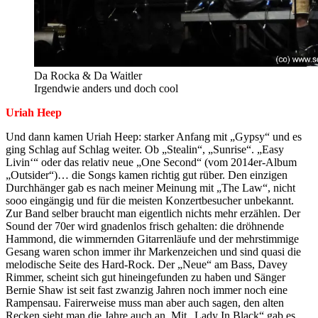
Da Rocka & Da Waitler
Irgendwie anders und doch cool
Uriah Heep
Und dann kamen Uriah Heep: starker Anfang mit „Gypsy“ und es
ging Schlag auf Schlag weiter. Ob „Stealin“, „Sunrise“. „Easy
Livin‘“ oder das relativ neue „One Second“ (vom 2014er-Album
„Outsider“)… die Songs kamen richtig gut rüber. Den einzigen
Durchhänger gab es nach meiner Meinung mit „The Law“, nicht
sooo eingängig und für die meisten Konzertbesucher unbekannt.
Zur Band selber braucht man eigentlich nichts mehr erzählen. Der
Sound der 70er wird gnadenlos frisch gehalten: die dröhnende
Hammond, die wimmernden Gitarrenläufe und der mehrstimmige
Gesang waren schon immer ihr Markenzeichen und sind quasi die
melodische Seite des Hard-Rock. Der „Neue“ am Bass, Davey
Rimmer, scheint sich gut hineingefunden zu haben und Sänger
Bernie Shaw ist seit fast zwanzig Jahren noch immer noch eine
Rampensau. Fairerweise muss man aber auch sagen, den alten
Recken sieht man die Jahre auch an. Mit „Lady In Black“ gab es