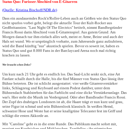
Status Quo: Furioser Abschied von E-Gitarren
(Quelle: Kristina Bischoff/NDR.de)
Dass ein ausdauerndes Rock'n'Roller-Leben auch an Größen wie den Status Quo
nicht spurlos vorbei geht, belegt die aktuelle Tour der Kult-Rocker aus
Großbritannien. "Last Night Of The Electrics" betitelt, nimmt Bandbegründer
Francis Rossi darin Abschied vom E-Gitarrenspiel. Aus gutem Grund: Am
Morgen danach tue ihm einfach alles weh, meint er. Arme, Beine und auch der
Hals sei wund. Wo er ursprünglich vorhatte, zum Jahresende ganz aufzuhören,
wird die Band künftig "nur" akustisch spielen. Bevor es soweit ist, haben es
Status Quo und gut 8.000 Fans in der Barclaycard Arena noch mal richtig
krachen zu lassen.
Wer braucht schon Deko?
Um kurz nach 21 Uhr geht es endlich los. Das Saal-Licht senkt sich, eine Art
Fanfare schallt durch die Halle, bis die fünf Männer von Status Quo lässig ihre
Bühne betreten. Die ist schlicht ausgestattet: vier weiße Gitarrenverstärker
links, Schlagzeug und Keyboard auf einem Podest darüber, unter dem
Bühnendach Stahlstreben für das Farblicht und eine dicke Verstärkeranlage. Das
war's. Hier steht die Musik im Vordergrund. Oder aber Bandleader Francis Rossi.
Der Zopf des drahtigen Londoners ist ab, die Haare trägt er nun kurz und grau,
seine Figur ist schmal und sein Bühnenlook klassisch. In weißen Hemd,
schwarzer Hose und Weste hat er seine knallgrüne Telecaster fest im Griff und
schlägt die ersten Akkorde an.
Mit "Caroline" geht es in die erste Runde. Das Publikum macht sofort mit,
reagiert per Kopfnicken und Mitklatschen. Zweifellos - ihr stürmischer