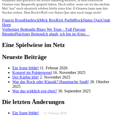
entspannt und glücklich ihr letztes Hamburg-Konzert, in dem elektrische
Gitarren eine Hauptrolle gespielt haben. Doch selbst, wenn wir sie das nächste
Mal "nur" noch akustisch erleben bleibt eines klar: E-Gitarren kann man den
Stecker ziehen. Dem Rock'n'Roll von Status Quo aber noch lange nicht!
Francis Rossi
Hardrock
Mick Box
Rick Parfitt
Rock
Status Quo
Uriah
Heep
Beitragsnavigation
Vorheriger Beitrag
In Blues We Trust – Full Flavour
Blended
Nächster Beitrag
Ich glaub, ich bin im Kino…
Eine Spielwiese im Netz
Neueste Beiträge
Ein Song fehlte!
11. Februar 2026
Konzert im Polstersessel
16. November 2025
Der Kürbis lebt!
2. November 2025
War das Rock oder Klassik? Hauptsache Spaß!
28. Oktober
2025
War das wirklich erst eben?
30. September 2025
Die letzten Änderungen
Ein Song fehlte!
12. Februar 2026