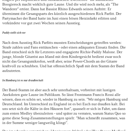
Boogierock macht wirklich gute Laune. Und die wird noch mehr, als "The
Wanderer" ertönt. Dann hat Bassist Rhino Edwards seinen Auftritt: Er
übernimmt die Gesangsparts des kürzlich ausgeschiedenen Rick Parfitt. Der
Partymacher der Band hatte im Juni einen bösen Herzinfarkt erlitten und
verkündete vor gut zwei Wochen seinen Ausstieg.
Paddy stellt sich vor
Nach dem Ausstieg Rick Parfitts mussten Entscheidungen getroffen werden:
Strafe zahlen und Fans enttäuschen - oder einen adäquaten Einsatz finden. Die
Band entschied sich für Letzteres und engagierte Richie-Paddy Malone. Der
junge, blonde Gitarrist aus Irland mit dem Kindergesicht bedient zwar noch
nicht das Gesangsmikrofon, weiß aber, seine Power-Chords an der Gitarre
kraftvoll zu schrubben. Und hat offensichtlich Spaß mit dem Stamm der Band
aufzutreten.
In Hamburg ist es nur draußen kalt
Der Band-Stamm ist aber auch sehr unterhaltsam, verbreitet mit lustigen
Anekdoten gute Laune im Publikum. So lässt Frontmann Francis Rossi alle
wissen, dass es schön sei, wieder in Hamburg zu sein. "Wir mögen Hamburg und
Deutschland. Im Unterschied zu England ist es bei Euch nur draußen kalt. Bei
uns setzt sich die Kälte in den Häusern fort", quasselt er sich in Fahrt, um dann
zum ersten Medley überzuleiten - und später zu verraten, warum Status Quo so
gerne diese Song-Zusammenstellungen spielt: "Man schmeißt zusammen, was
in der Summe weniger langweilig klingt".