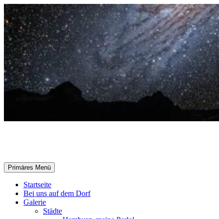
Zum
Inhalt
springen
Selle-Online.de
Suchen
Primäres Menü
Startseite
Bei uns auf dem Dorf
Galerie
Städte