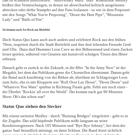
Das ist schamlos untertrieben: "Anniversary Waltz" oder "Roadhouse Medley"
heißen ihre Vermischungen, in denen sie abwechselnd keltisch ausgelassen
abrocken oder derbe Stampfer auf ihre Fans loslassen - so wie in dem Potpourri
mit den Songs "What You're Proposing", "Down the Dust Pipe", "Mountain
Lady" und "Balls of Fire".
Sie können auch Art-Rock aus Bielefeld
Doch Status Quo kann auch auch anders und zelebriert Rock aus den frühen
70ern, inspiriert durch die Stadt Bielefeld und ihre dort lebenden Freunde Gerd
und Ulla. Dazu darf Drummer Leon Cave an den Bühnenrand und einen Zacken
leiser spielen, während vier Gitarren mit kunstvoll schrägen Tönen den Hörer
erfreuen.
Danach geht es zurück in die Zukunft, in die 80er. "In the Army Now" ist der
Megahit, bei dem das Publikum gerne die Chorstellen übernimmt. Darum geht
die Band auch kurzfristig von der Bühne ab, überlässt sie Schlagzeuger Leon
zum Solo, ehe es mit Kloppern wie "Roll Over Lay Down", "Down Down" und
"Whatever You Want" spürbar in Richtung Finale geht. Fehlt nur noch einer -
der Überhit "Rockin' all over the World". Der kommt nach gut 90 Minuten
Show. Ob's das schon war?
Status Quo ziehen den Stecker
Mit einem weiteren Medley - durch "Burning Bridges" eingeleitet - geht es in
die Zugabe. Das wild hüpfende Publikum stößt langsam an seine
Konditionsgrenzen. Nach 105 Minuten und "Bye Bye Johnny", bei dem der
ganze Saal freundlich mitsingt, ist dann Schluss. Die Band feiert sichtlich