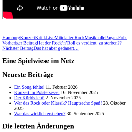
Hamburg
Konzert
Kritik
Live
Mittelalter Rock
Musikhalle
Pagan-Folk
Beitragsnavigation
Vorheriger Beitrag
Hat der Rock’n’Roll es verdient, zu sterben??
Nächster Beitrag
Das hat aber gedauert…
Eine Spielwiese im Netz
Neueste Beiträge
Ein Song fehlte!
11. Februar 2026
Konzert im Polstersessel
16. November 2025
Der Kürbis lebt!
2. November 2025
War das Rock oder Klassik? Hauptsache Spaß!
28. Oktober
2025
War das wirklich erst eben?
30. September 2025
Die letzten Änderungen