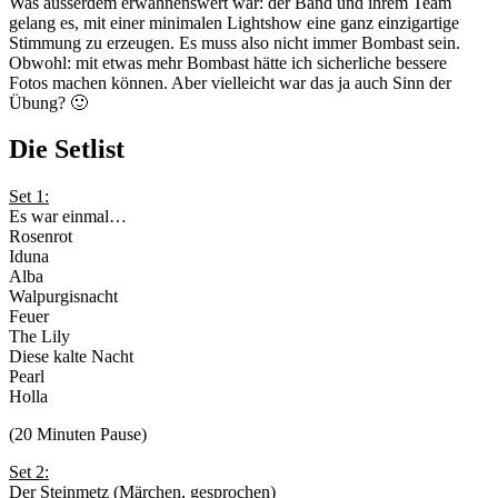
Was ausserdem erwähnenswert war: der Band und ihrem Team
gelang es, mit einer minimalen Lightshow eine ganz einzigartige
Stimmung zu erzeugen. Es muss also nicht immer Bombast sein.
Obwohl: mit etwas mehr Bombast hätte ich sicherliche bessere
Fotos machen können. Aber vielleicht war das ja auch Sinn der
Übung? 🙂
Die Setlist
Set 1:
Es war einmal…
Rosenrot
Iduna
Alba
Walpurgisnacht
Feuer
The Lily
Diese kalte Nacht
Pearl
Holla
(20 Minuten Pause)
Set 2:
Der Steinmetz (Märchen, gesprochen)