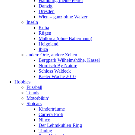
Hamburg, meine Perle!
Danzig
Dresden
Wien – ganz ohne Walzer
Inseln
Kuba
Rügen
Mallorca (ohne Ballermann)
Helgoland
Ibiza
andere Orte, andere Zeiten
Bergpark Wilhelmshöhe, Kassel
Nordisch By Nature
Schloss Waldeck
Kieler Woche 2010
Hobbies
Fussball
Tennis
Motorbikin‘
Slotcars
Kinderträume
Carrera Profi
Ninco
Der Lehmkuhlen-Ring
Tuning