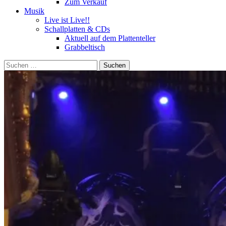
Zum Verkauf
Musik
Live ist Live!!
Schallplatten & CDs
Aktuell auf dem Plattenteller
Grabbeltisch
Suchen
nach: