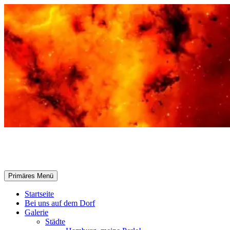
Zum
Inhalt
springen
Selle-Online.de
Suchen
Primäres Menü
Startseite
Bei uns auf dem Dorf
Galerie
Städte