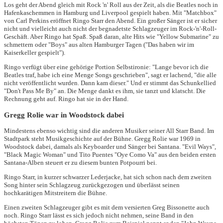
Los geht der Abend gleich mit Rock 'n' Roll aus der Zeit, als die Beatles noch in
Hafenkaschemmen in Hamburg und Liverpool gespielt haben. Mit "Matchbox"
von Carl Perkins eröffnet Ringo Starr den Abend. Ein großer Sänger ist er sicher
nicht und vielleicht auch nicht der begnadetste Schlagzeuger im Rock-'n'-Roll-
Geschäft. Aber Ringo hat Spaß. Spaß daran, alte Hits wie "Yellow Submarine" zu
schmettern oder "Boys" aus alten Hamburger Tagen ("Das haben wir im
Kaiserkeller gespielt").
Ringo verfügt über eine gehörige Portion Selbstironie: "Lange bevor ich die
Beatles traf, habe ich eine Menge Songs geschrieben", sagt er lachend, "die alle
nicht veröffentlicht wurden. Dann kam dieser." Und er stimmt das Schunkellied
"Don't Pass Me By" an. Die Menge dankt es ihm, sie tanzt und klatscht. Die
Rechnung geht auf. Ringo hat sie in der Hand.
Gregg Rolie war in Woodstock dabei
Mindestens ebenso wichtig sind die anderen Musiker seiner All Starr Band. Im
Stadtpark steht Musikgeschichte auf der Bühne. Gregg Rolie war 1969 in
Woodstock dabei, damals als Keyboarder und Sänger bei Santana. "Evil Ways",
"Black Magic Woman" und Tito Puentes "Oye Como Va" aus den beiden ersten
Santana-Alben steuert er zu diesem bunten Potpourri bei.
Ringo Starr, in kurzer schwarzer Lederjacke, hat sich schon nach dem zweiten
Song hinter sein Schlagzeug zurückgezogen und überlässt seinen
hochkarätigen Mitstreitern die Bühne.
Einen zweiten Schlagzeuger gibt es mit dem versierten Greg Bissonette auch
noch. Ringo Starr lässt es sich jedoch nicht nehmen, seine Band in den