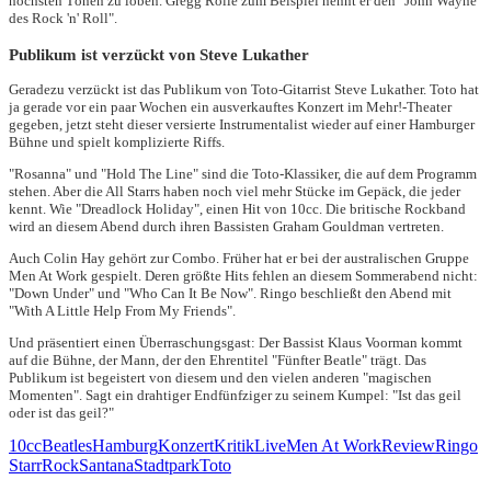
höchsten Tönen zu loben. Gregg Rolie zum Beispiel nennt er den "John Wayne
des Rock 'n' Roll".
Publikum ist verzückt von Steve Lukather
Geradezu verzückt ist das Publikum­ von Toto-Gitarrist Steve Luka­ther. Toto hat
ja gerade vor ein paar Wochen ein ausverkauftes Konzert im Mehr!-Theater
gegeben, jetzt steht dieser versierte Instrumentalist wieder auf einer Hamburger
Bühne und spielt komplizierte Riffs.
"Rosanna" und "Hold The Line" sind die Toto-Klassiker, die auf dem Programm
stehen. Aber die All Starrs haben noch viel mehr Stücke im Gepäck, die jeder
kennt. Wie "Dreadlock Holiday", einen Hit von 10cc. Die britische Rockband
wird an diesem Abend durch ihren Bassisten Graham Gouldman vertreten.
Auch Colin Hay gehört zur Combo. Früher hat er bei der australischen Gruppe
Men At Work gespielt. Deren größte Hits fehlen an diesem Sommerabend nicht:
"Down Under" und "Who Can It Be Now". Ringo beschließt den Abend mit
"With A Little Help From My Friends".
Und präsentiert einen Überraschungsgast: Der Bassist Klaus Voorman kommt
auf die Bühne, der Mann, der den Ehrentitel "Fünfter Beatle" trägt. Das
Publikum ist begeistert von diesem und den vielen anderen "magischen
Momenten". Sagt ein drahtiger Endfünfziger zu seinem Kumpel: "Ist das geil
oder ist das geil?"
10cc
Beatles
Hamburg
Konzert
Kritik
Live
Men At Work
Review
Ringo
Starr
Rock
Santana
Stadtpark
Toto