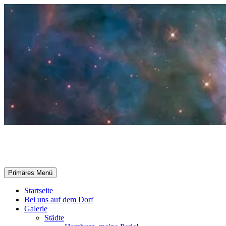
Zum
Inhalt
springen
Selle-Online.de
Suchen
Primäres Menü
Startseite
Bei uns auf dem Dorf
Galerie
Städte