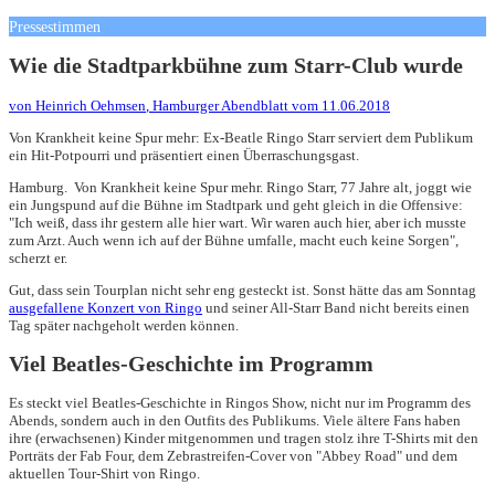
Pressestimmen
Wie die Stadtparkbühne zum Starr-Club wurde
von
Heinrich Oehmsen
, Hamburger Abendblatt vom 11.06.2018
Von Krankheit keine Spur mehr: Ex-Beatle Ringo Starr serviert dem Publikum
ein Hit-Potpourri und präsentiert einen Überraschungsgast.
Hamburg.
Von Krankheit keine Spur mehr. Ringo Starr, 77 Jahre alt, joggt wie
ein Jungspund auf die Bühne im Stadtpark und geht gleich in die Offensive:
"Ich weiß, dass ihr gestern alle hier wart. Wir waren auch hier, aber ich musste
zum Arzt. Auch wenn ich auf der Bühne umfalle, macht euch keine Sorgen",
scherzt er.
Gut, dass sein Tourplan nicht sehr eng gesteckt ist. Sonst hätte das am Sonntag
ausgefallene Konzert von Ringo
und seiner All-Starr Band nicht bereits einen
Tag später nachgeholt werden können.
Viel Beatles-Geschichte im Programm
Es steckt viel Beatles-Geschichte in Ringos Show, nicht nur im Programm des
Abends, sondern auch in den Outfits des Publikums. Viele ältere Fans haben
ihre (erwachsenen) Kinder mitgenommen und tragen stolz ihre T-Shirts mit den
Porträts der Fab Four, dem Zebrastreifen-Cover von "Abbey Road" und dem
aktuellen Tour-Shirt von Ringo.