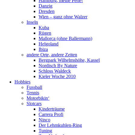
Hamburg, meine Perle!
Danzig
Dresden
Wien – ganz ohne Walzer
Inseln
Kuba
Rügen
Mallorca (ohne Ballermann)
Helgoland
Ibiza
andere Orte, andere Zeiten
Bergpark Wilhelmshöhe, Kassel
Nordisch By Nature
Schloss Waldeck
Kieler Woche 2010
Hobbies
Fussball
Tennis
Motorbikin‘
Slotcars
Kinderträume
Carrera Profi
Ninco
Der Lehmkuhlen-Ring
Tuning