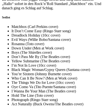
„Hallo“ sofort in den Rock’n’Roll Standard „Matchbox“ ein. Und
danach ging es Schlag auf Schlag.
Setlist
Matchbox (Carl Perkins cover)
It Don’t Come Easy (Ringo Starr song)
Dreadlock Holiday (10cc cover)
Evil Ways (Willie Bobo/Santana cover)
Rosanna (Toto cover)
Down Under (Men at Work cover)
Boys (The Shirelles cover)
Don’t Pass Me By (The Beatles cover)
Yellow Submarine (The Beatles cover)
I’m Not In Love (10cc cover)
Black Magic Woman/Gypsy Queen (Santana cover)
You’re Sixteen (Johnny Burnette cover)
Who Can It Be Now? (Men at Work cover)
The Things We Do for Love (10cc cover)
Oye Como Va (Tito Puente/Santana cover)
I Wanna Be Your Man (The Beatles cover)
Hold The Line (Toto cover)
Photograph (Ringo Starr song)
Act Naturally (Buck Owens/The Beatles cover)